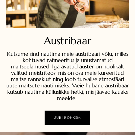
Austribaar
Kutsume sind nautima meie austribaari võlu, milles
kohtuvad rafineeritus ja unustamatud
maitseelamused. Iga avatud auster on hoolikalt
valitud meistriteos, mis on osa meie kureeritud
maitse rännakust ning loob turvalise atmosfääri
uute maitsete nautimiseks. Meie hubane austribaar
kutsub nautima külluslikke hetki, mis jäävad kauaks
meelde.
UURI ROHKEM