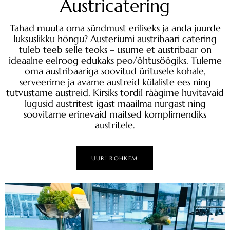
Austricatering
Tahad muuta oma sündmust eriliseks ja anda juurde
luksuslikku hõngu? Austeriumi austribaari catering
tuleb teeb selle teoks – usume et austribaar on
ideaalne eelroog edukaks peo/õhtusöögiks. Tuleme
oma austribaariga soovitud üritusele kohale,
serveerime ja avame austreid külaliste ees ning
tutvustame austreid. Kirsiks tordil räägime huvitavaid
lugusid austritest igast maailma nurgast ning
soovitame erinevaid maitsed komplimendiks
austritele.
UURI ROHKEM