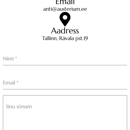
Email
anti@austerium.ee
Aadress
Tallinn, Rävala pst.19
Nimi
*
Email
*
Sinu sõnum