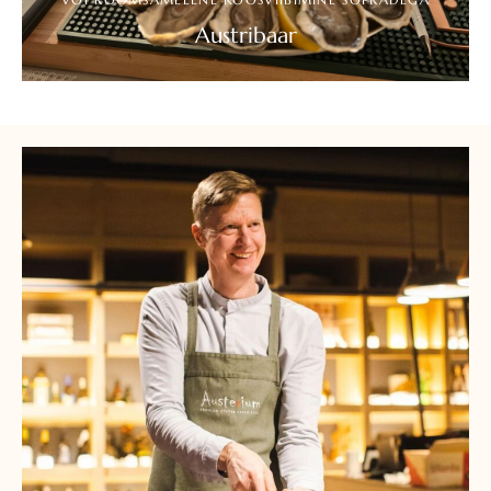
Austribaar
UURI ROHKEM