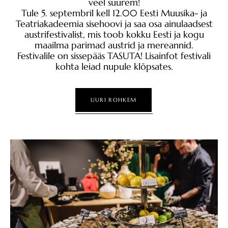
veel suurem!
Tule 5. septembril kell 12.00 Eesti Muusika- ja
Teatriakadeemia sisehoovi ja saa osa ainulaadsest
austrifestivalist, mis toob kokku Eesti ja kogu
maailma parimad austrid ja mereannid.
Festivalile on sissepääs TASUTA! Lisainfot festivali
kohta leiad nupule klõpsates.
UURI ROHKEM