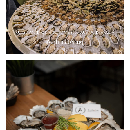
KUTSU MEID OMA SÜNDMUSELE AUSTREID AVAMA
Austricatering
UURI ROHKEM