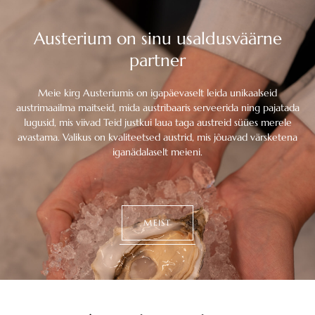
Austerium on sinu usaldusväärne
partner
Meie kirg Austeriumis on igapäevaselt leida unikaalseid
austrimaailma maitseid, mida austribaaris serveerida ning pajatada
lugusid, mis viivad Teid justkui laua taga austreid süües merele
avastama. Valikus on kvaliteetsed austrid, mis jõuavad värsketena
iganädalaselt meieni.
MEIST