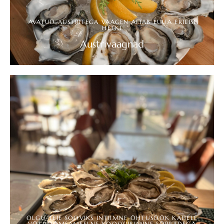
AVATUD AUSTRITEGA VAAGEN AITAB LUUA ERILISI
HETKI
Austrivaagnad
UURI ROHKEM
OLGU TEIE SOOVIKS INTIIMNE ÕHTUSÖÖK KAHELE
VÕI RÕÕMSAMEELNE KOOSVIIBIMINE SÕPRADEGA