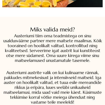
Miks valida meid?
Austeriumi tiim oma teadmistega on sinu
usaldusväärne partner mere maitsete maailmas. Kõik
toorained on hoolikalt valitud, kontrollitud ning
kvaliteetsed. Serveerime igat austrit kui kunstiteost
otse mere südamest. Oma suure kirega viime sinu
maitseelamused unustamatule tasemele.
Austeriumi austrite valik on kui kulinaarne rännak,
pakkudes mitmekesisust ja intensiivseid maitseid. Iga
auster on hoolikalt valitud, et tuua esile mereandide
rikkus ja eripära, luues seeläbi unikaalseid
maitseelamusi, mida saad vaid meie käest. Küsimuste
tekkimise korral võtke meiega ühendust ning
vastame teile meeleldi!